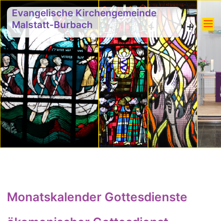
Evangelische Kirchengemeinde
Malstatt-Burbach
Monatskalender Gottesdienste