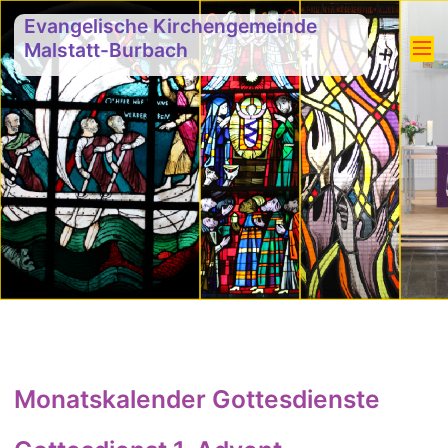
Evangelische Kirchengemeinde
Malstatt-Burbach
Monatskalender Gottesdienste