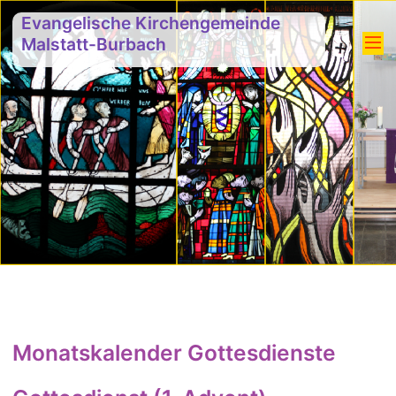
Evangelische Kirchengemeinde
Malstatt-Burbach
Monatskalender Gottesdienste