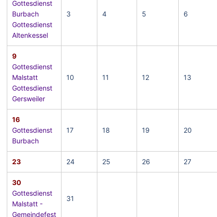
Gottesdienst
Burbach
3
4
5
6
Gottesdienst
Altenkessel
9
Gottesdienst
Malstatt
10
11
12
13
Gottesdienst
Gersweiler
16
Gottesdienst
17
18
19
20
Burbach
23
24
25
26
27
30
Gottesdienst
31
Malstatt -
Gemeindefest