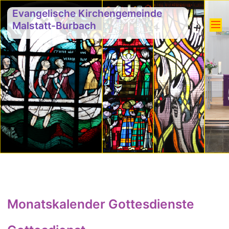
Evangelische Kirchengemeinde
Malstatt-Burbach
Monatskalender Gottesdienste