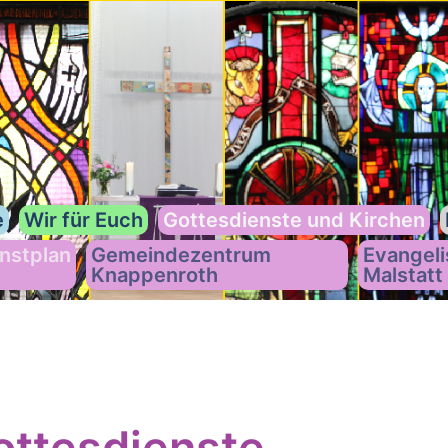
e
Wir für Euch
Gottesdienste und Kirchen
nstplan
Gemeindezentrum
Evangeli
Knappenroth
Malstatt
ttesdienste