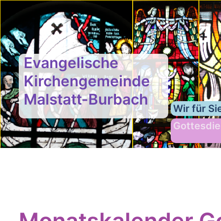
Evangelische
Kirchengemeinde
Malstatt-Burbach
Wir für Si
Gottesdie
Monatskalender Go