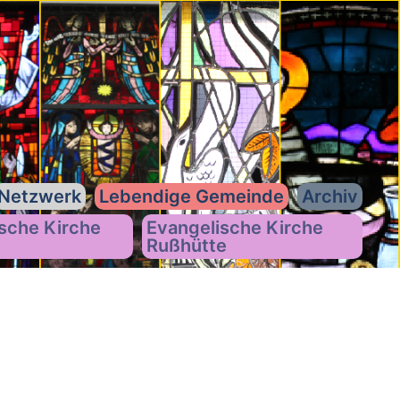
Netzwerk
Lebendige Gemeinde
Archiv
sche Kirche
Evangelische Kirche
Rußhütte