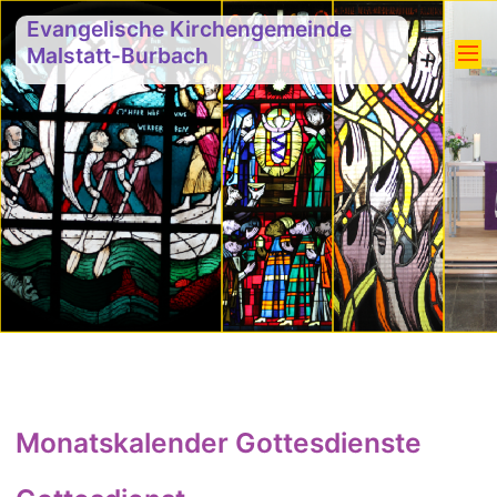
Evangelische Kirchengemeinde
Malstatt-Burbach
Monatskalender Gottesdienste