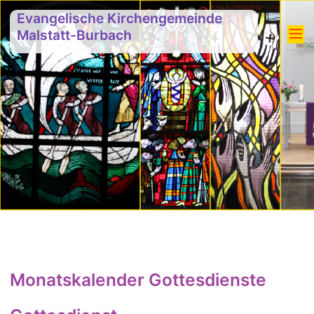
Evangelische Kirchengemeinde
Malstatt-Burbach
Monatskalender Gottesdienste