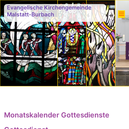
Evangelische Kirchengemeinde
Malstatt-Burbach
Monatskalender Gottesdienste