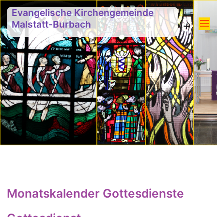
Evangelische Kirchengemeinde
Malstatt-Burbach
Monatskalender Gottesdienste