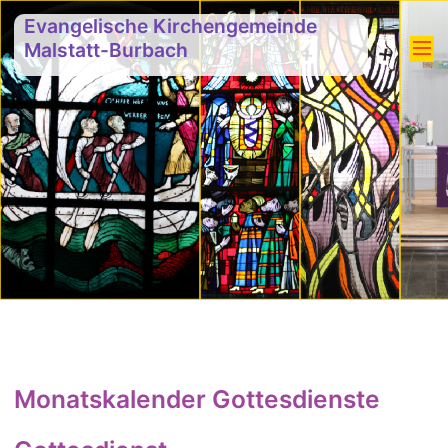
Evangelische Kirchengemeinde
Malstatt-Burbach
Monatskalender Gottesdienste