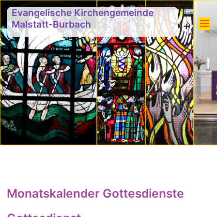
Evangelische Kirchengemeinde
Malstatt-Burbach
Monatskalender Gottesdienste