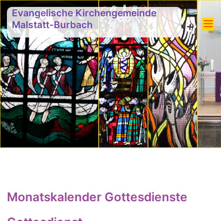
Evangelische Kirchengemeinde
Malstatt-Burbach
Monatskalender Gottesdienste