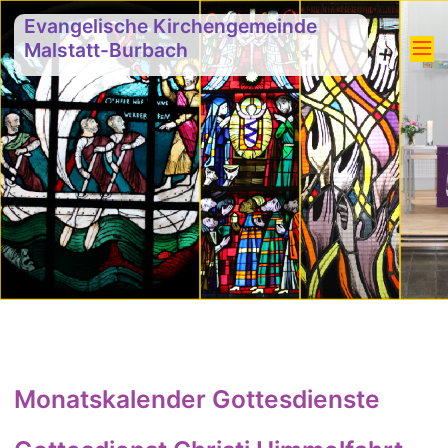
Evangelische Kirchengemeinde
Malstatt-Burbach
Monatskalender Gottesdienste