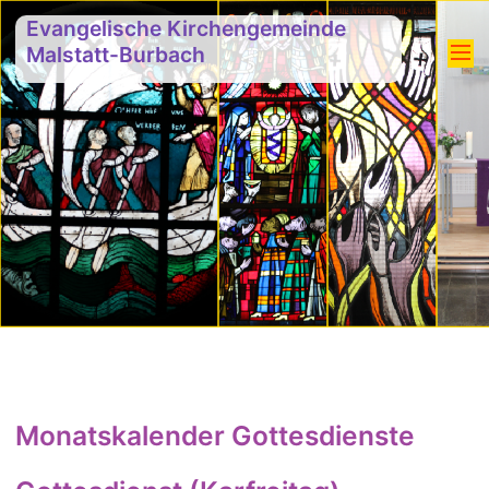
Evangelische Kirchengemeinde
Malstatt-Burbach
Monatskalender Gottesdienste