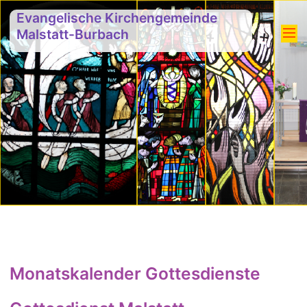
Evangelische Kirchengemeinde
Malstatt-Burbach
Monatskalender Gottesdienste