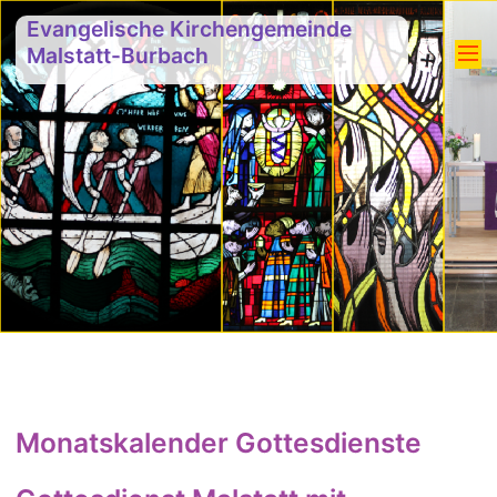
Evangelische Kirchengemeinde
Malstatt-Burbach
Monatskalender Gottesdienste