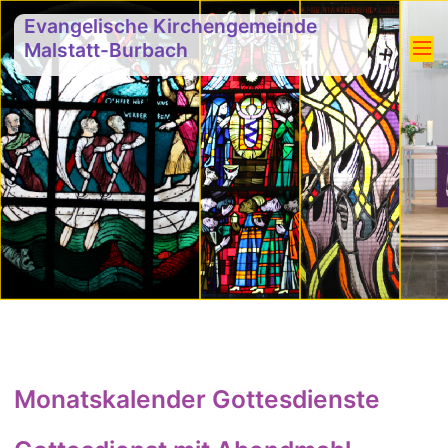
Evangelische Kirchengemeinde
Malstatt-Burbach
Monatskalender Gottesdienste