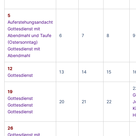
5
Auferstehungsandacht
Gottesdienst mit
Abendmahl und Taufe
6
7
8
9
(Ostersonntag)
Gottesdienst mit
Abendmahl
12
13
14
15
1
Gottesdienst
2
19
G
Gottesdienst
20
21
22
J
Gottesdienst
K
Gottesdienst
H
26
Gottesdienst mit