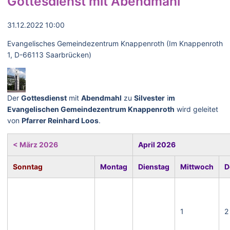
Gottesdienst mit Abendmahl
31.12.2022 10:00
Evangelisches Gemeindezentrum Knappenroth (Im Knappenroth
1, D-66113 Saarbrücken)
Der
Gottesdienst
mit
Abendmahl
zu
Silvester
i
m
Evangelischen Gemeindezentrum Knappenroth
wird geleitet
von
Pfarrer Reinhard Loos
.
< März 2026
April 2026
Sonntag
Montag
Dienstag
Mittwoch
D
1
2