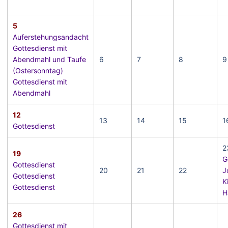
5
Auferstehungsandacht
Gottesdienst mit
Abendmahl und Taufe
6
7
8
9
(Ostersonntag)
Gottesdienst mit
Abendmahl
12
13
14
15
1
Gottesdienst
2
19
G
Gottesdienst
20
21
22
J
Gottesdienst
K
Gottesdienst
H
26
Gottesdienst mit