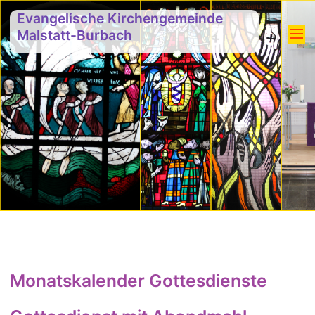
Evangelische Kirchengemeinde
Malstatt-Burbach
Monatskalender Gottesdienste