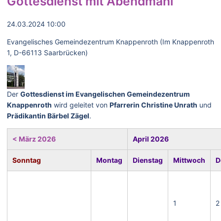
Gottesdienst mit Abendmahl
24.03.2024 10:00
Evangelisches Gemeindezentrum Knappenroth (Im Knappenroth
1, D-66113 Saarbrücken)
Der
Gottesdienst im Evangelischen Gemeindezentrum
Knappenroth
wird geleitet von
Pfarrerin Christine Unrath
und
Prädikantin Bärbel Zägel
.
< März 2026
April 2026
Sonntag
Montag
Dienstag
Mittwoch
D
1
2