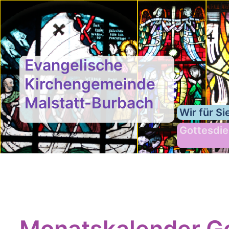
Evangelische
Kirchengemeinde
Malstatt-Burbach
Wir für Si
Gottesdie
Monatskalender Go