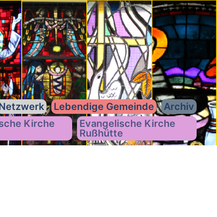
Netzwerk
Lebendige Gemeinde
Archiv
sche Kirche
Evangelische Kirche
Rußhütte