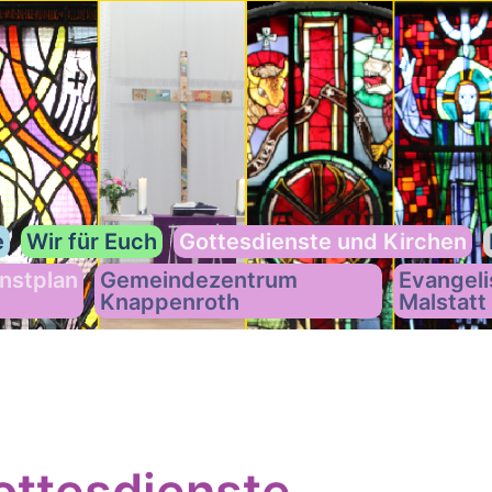
e
Wir für Euch
Gottesdienste und Kirchen
nstplan
Gemeindezentrum
Evangeli
Knappenroth
Malstatt
ttesdienste