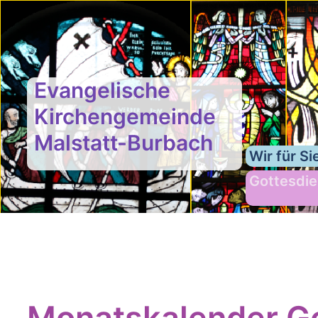
Evangelische
Kirchengemeinde
Malstatt-Burbach
Wir für Si
Gottesdie
Monatskalender Go