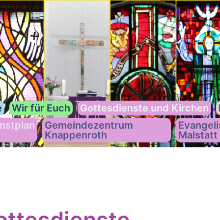
e
Wir für Euch
Gottesdienste und Kirchen
nstplan
Gemeindezentrum
Evangeli
Knappenroth
Malstatt
ttesdienste