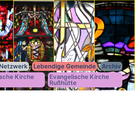
Netzwerk
Lebendige Gemeinde
Archiv
sche Kirche
Evangelische Kirche
Rußhütte