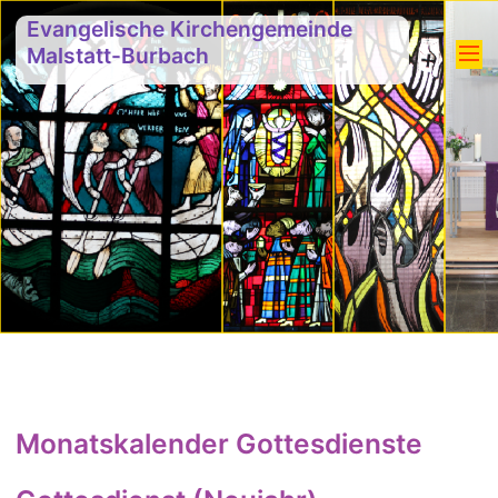
Evangelische Kirchengemeinde
Malstatt-Burbach
Monatskalender Gottesdienste