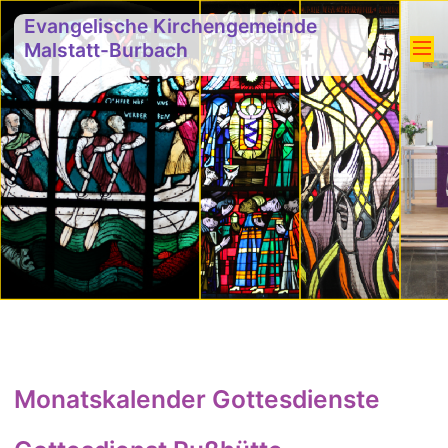
Evangelische Kirchengemeinde
Malstatt-Burbach
Monatskalender Gottesdienste