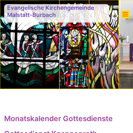
Evangelische Kirchengemeinde
Malstatt-Burbach
Monatskalender Gottesdienste