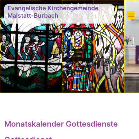
Evangelische Kirchengemeinde
Malstatt-Burbach
Monatskalender Gottesdienste