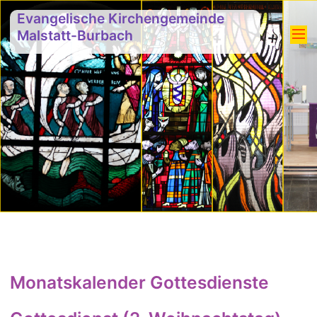
Evangelische Kirchengemeinde
Malstatt-Burbach
Monatskalender Gottesdienste