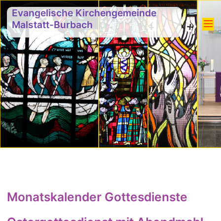
Evangelische Kirchengemeinde
Malstatt-Burbach
Monatskalender Gottesdienste