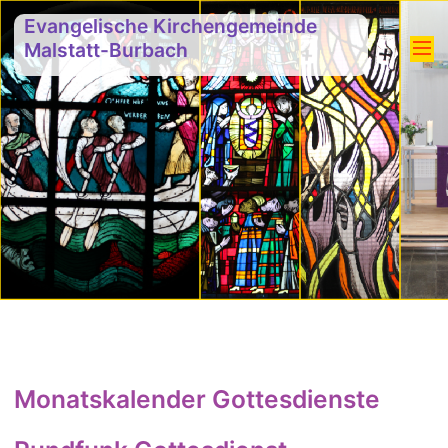
Evangelische Kirchengemeinde
Malstatt-Burbach
Monatskalender Gottesdienste