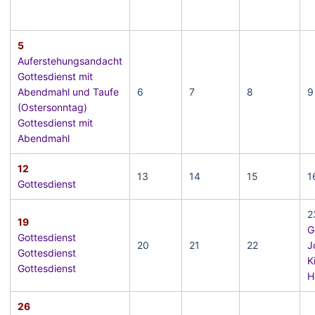
5
Auferstehungsandacht
Gottesdienst mit
Abendmahl und Taufe
6
7
8
9
(Ostersonntag)
Gottesdienst mit
Abendmahl
12
13
14
15
1
Gottesdienst
2
19
G
Gottesdienst
20
21
22
J
Gottesdienst
K
Gottesdienst
H
26