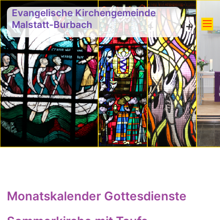
Evangelische Kirchengemeinde
Malstatt-Burbach
Monatskalender Gottesdienste