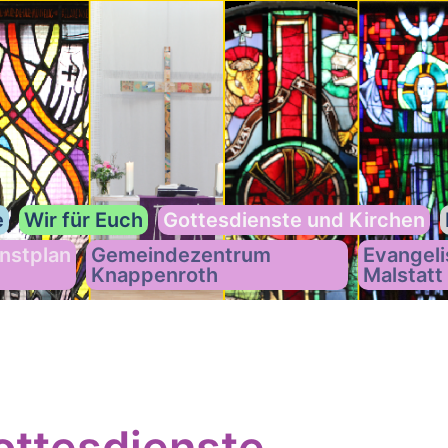
e
Wir für Euch
Gottesdienste und Kirchen
nstplan
Gemeindezentrum
Evangeli
Knappenroth
Malstatt
ttesdienste