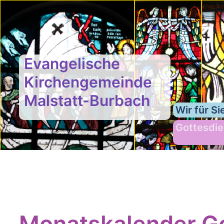
Evangelische
Kirchengemeinde
Malstatt-Burbach
Wir für Si
Gottesdie
Monatskalender Go