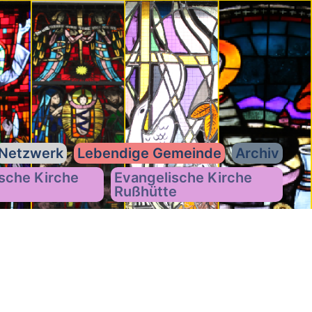
Netzwerk
Lebendige Gemeinde
Archiv
sche Kirche
Evangelische Kirche
Rußhütte