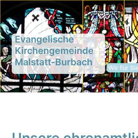
Evangelische
Kirchengemeinde
Malstatt-Burbach
Wir für Si
Unsere ehrenamtli