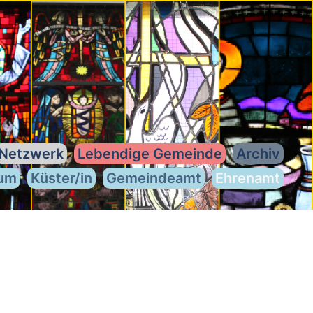
Netzwerk
Lebendige Gemeinde
Archiv
ium
Küster/in
Gemeindeamt
Ehrenamt