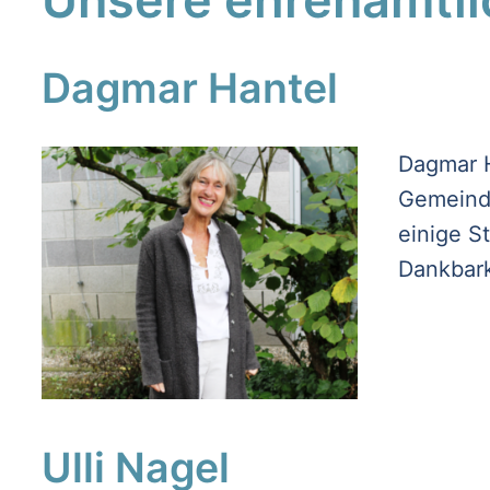
Dagmar Hantel
Dagmar H
Gemeinde
einige S
Dankbar
Ulli Nagel