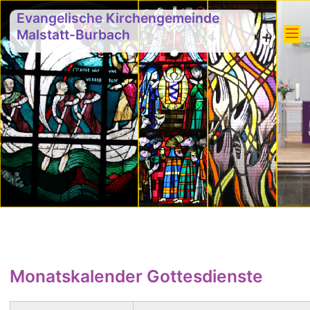
Evangelische Kirchengemeinde
Malstatt-Burbach
Monatskalender Gottesdienste