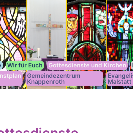
e
Wir für Euch
Gottesdienste und Kirchen
nstplan
Gemeindezentrum
Evangeli
Knappenroth
Malstatt
ttesdienste