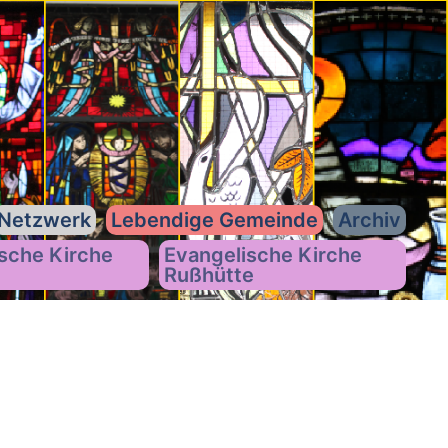
Netzwerk
Lebendige Gemeinde
Archiv
sche Kirche
Evangelische Kirche
Rußhütte