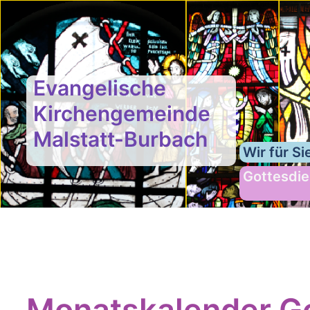
Evangelische
Kirchengemeinde
Malstatt-Burbach
Wir für Si
Gottesdie
Monatskalender Go