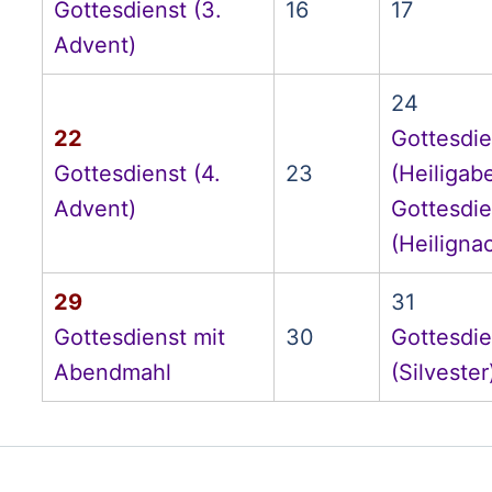
Gottesdienst (3.
16
17
Advent)
24
22
Gottesdie
Gottesdienst (4.
23
(Heiligab
Advent)
Gottesdie
(Heiligna
29
31
Gottesdienst mit
30
Gottesdie
Abendmahl
(Silvester