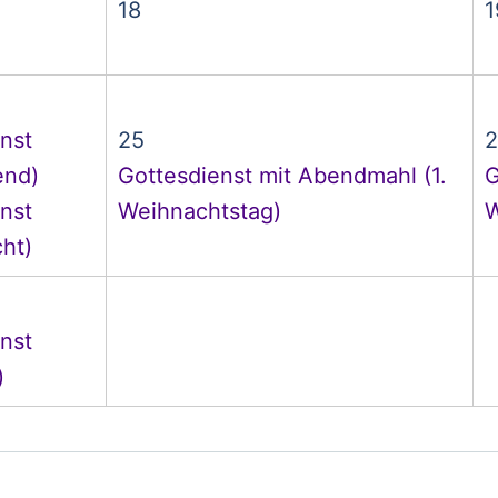
18
1
nst
25
2
end)
Gottesdienst mit Abendmahl (1.
G
nst
Weihnachtstag)
W
cht)
nst
)