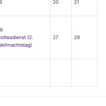
9
20
21
6
ottesdienst (2.
27
28
eihnachtstag)